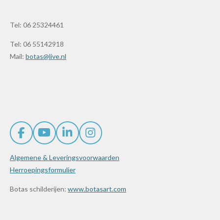
Tel: 06 25324461
Tel: 06 55142918
Mail:
botas@live.nl
F
Y
L
I
a
o
i
n
Algemene & Leveringsvoorwaarden
c
u
n
s
e
T
k
t
Herroepingsformulier
b
u
e
a
Botas schilderijen:
www.botasart.com
o
b
d
g
o
e
I
r
k
n
a