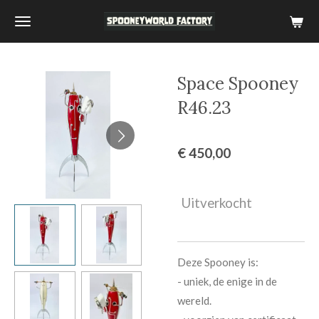
Ga
direct
naar
de
Space Spooney
hoofdinhoud
R46.23
€ 450,00
Uitverkocht
Deze Spooney is:
- uniek, de enige in de
wereld.