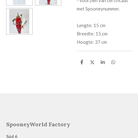
​- voorzien van certificaat
met Spooneynummer.
Lengte: 15 cm
Breedte: 15 cm
Hoogte: 37 cm
D
D
S
D
e
e
h
e
l
e
a
l
e
l
r
e
n
e
n
SpooneyWorld Factory
Súd 6