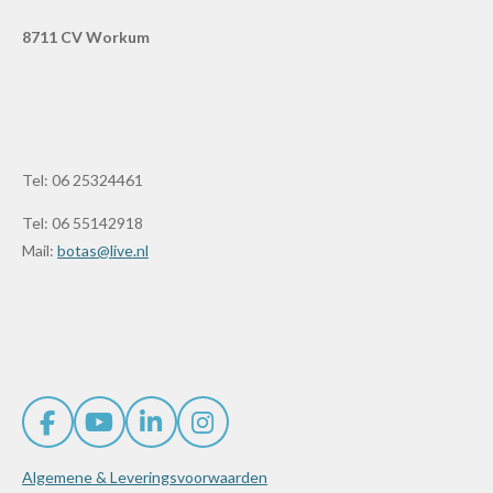
8711 CV Workum
Tel: 06 25324461
Tel: 06 55142918
Mail:
botas@live.nl
F
Y
L
I
a
o
i
n
Algemene & Leveringsvoorwaarden
c
u
n
s