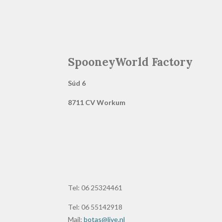
SpooneyWorld Factory
Súd 6
8711 CV Workum
Tel: 06 25324461
Tel: 06 55142918
Mail:
botas@live.nl