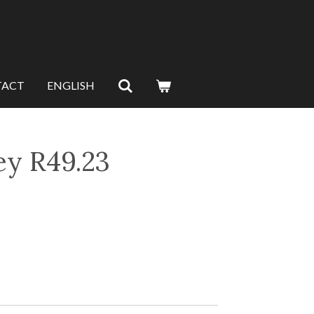
TACT
ENGLISH
ey R49.23