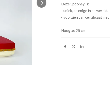
Deze Spooney is:
- uniek, de enige in de wereld.
​- voorzien van certificaat m
Hoogte: 25 cm
D
D
S
e
e
h
l
e
a
e
l
r
n
e