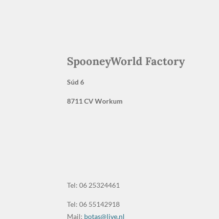
SpooneyWorld Factory
Súd 6
8711 CV Workum
Tel: 06 25324461
Tel: 06 55142918
Mail:
botas@live.nl