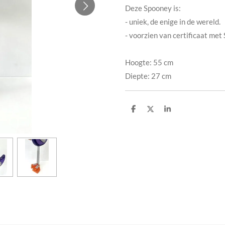
Deze Spooney is:
- uniek, de enige in de wereld.
​- voorzien van certificaat m
Hoogte: 55 cm
Diepte: 27 cm
D
D
S
e
e
h
l
e
a
e
l
r
n
e