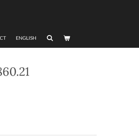
CT
ENGLISH
860.21