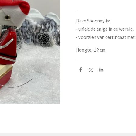
Deze Spooney is:
- uniek, de enige in de wereld.
- voorzien van certificaat m
Hoogte: 19 cm
D
D
S
e
e
h
l
e
a
e
l
r
n
e