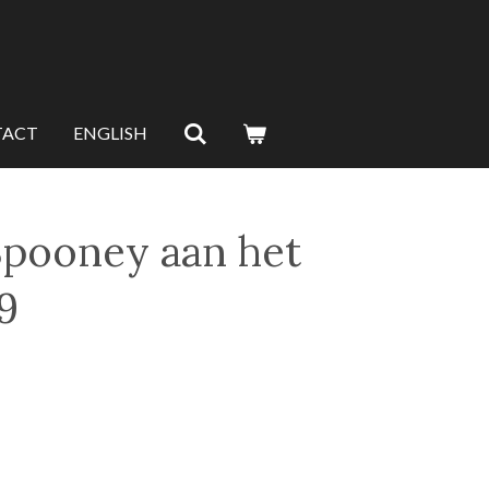
TACT
ENGLISH
pooney aan het
19