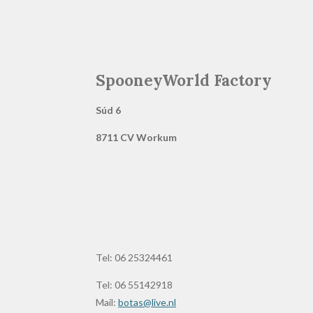
SpooneyWorld Factory
Súd 6
8711 CV Workum
Tel: 06 25324461
Tel: 06 55142918
Mail:
botas@live.nl